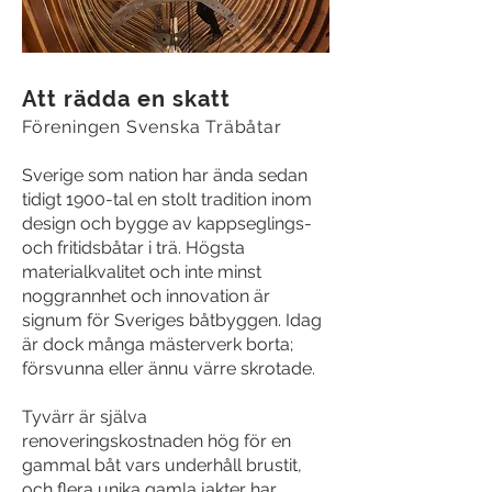
Att rädda en skatt
Föreningen Svenska Träbåtar
Sverige som nation har ända sedan
tidigt 1900-tal en stolt tradition inom
design och bygge av kappseglings-
och fritidsbåtar i trä. Högsta
materialkvalitet och inte minst
noggrannhet och innovation är
signum för Sveriges båtbyggen. Idag
är dock många mästerverk borta;
försvunna eller ännu värre skrotade.
Tyvärr är själva
renoveringskostnaden hög för en
gammal båt vars underhåll brustit,
och flera unika gamla jakter har