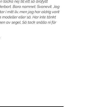
n tacka nej till ett så ärofyllt
derbart. Bara namnet: Svanevit. Jag
i mitt liv, men jag har aldrig varit
a modeller eller så. Har inte tänkt
en av segel. Så tack snälla ni för
s