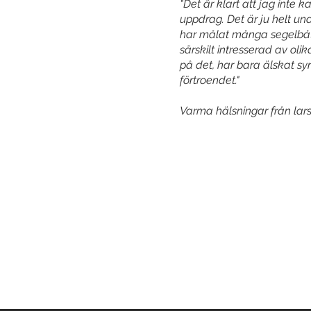
"Det är klart att jag inte ka
uppdrag. Det är ju helt un
har målat många segelbåtar 
särskilt intresserad av olik
på det, har bara älskat syn
förtroendet."
Varma hälsningar från lar