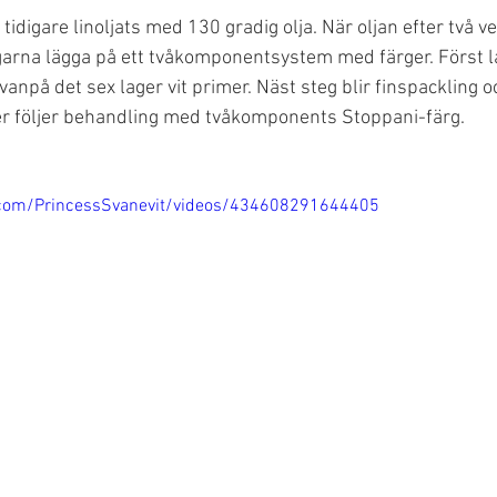
tidigare linoljats med 130 gradig olja. När oljan efter två v
arna lägga på ett tvåkomponentsystem med färger. Först la
anpå det sex lager vit primer. Näst steg blir finspackling och
fter följer behandling med tvåkomponents Stoppani-färg.
.com/PrincessSvanevit/videos/434608291644405