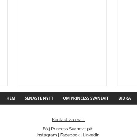
HEM
SENASTE NYTT
OM PRINCESS SVANEVIT
BIDRA
Kontakt via mail
Följ Princess Svanevit på:
”BEVARA OSS VÄL!”
Instagram
|
Facebook
|
LinkedIn