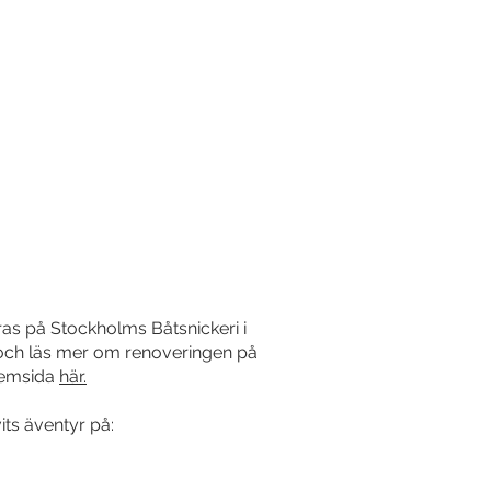
as på Stockholms Båtsnickeri i
 och läs mer om renoveringen på
hemsida
här.
its äventyr på: