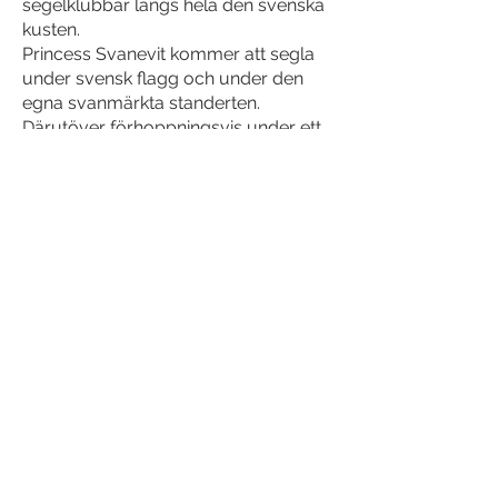
segelklubbar längs hela den svenska
kusten.
Princess Svanevit kommer att segla
under svensk flagg och under den
egna svanmärkta standerten.
Därutöver förhoppningsvis under ett
helt signalställ av båt- och
segelklubbsflaggor från många
samverkande klubbar!
Varmt välkomna att kontakta oss för
seriösa samtal om kommande
samverkansprojekt!
Kontakt via mail
Kontakt via mail
Följ Princess Svanevit på: